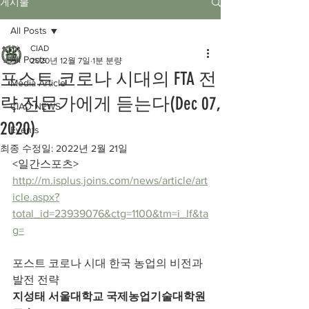
게시물
All Posts
CIAD
All Posts
2020년 12월 7일
1분 분량
포스트 코로나 시대의 FTA 전
Media Article
략 전문가에게 듣는다(Dec 07,
CIAD NEWS
2020)
Events
최종 수정일:
2022년 2월 21일
<일간스포츠> 
http://m.isplus.joins.com/news/article/art
icle.aspx?
total_id=23939076&ctg=1100&tm=i_lf&ta
g=
포스트 코로나 시대 한국 농업의 비전과 
발전 전략
지성태 서울대학교 국제농업기술대학원 