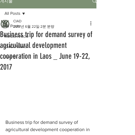
게시물
All Posts
CIAD
All Posts
2017년 6월 22일
2분 분량
Business trip for demand survey of
Media Article
agricultural development
CIAD NEWS
cooperation in Laos _ June 19-22,
Events
2017
Business trip for demand survey of 
agricultural development cooperation in 