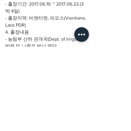
- 출장기간: 2017.06.19. ~ 2017.06.22.(3
박 4일)
- 출장지역: 비엔티엔, 라오스(Vientiane, 
Laos PDR)
4. 출장내용
- 농림부 산하 관개국(Dept. of Irrigation) 
방문 및 나종우 박사 면담
- 한국국제협력단(KOICA) 라오스 사무
소 방문 및 오성수 소장 및 임소연 부소
장 면담
- 라오스 국립대학교 농업대학 방문 및 
관계자 면담
- 일본국제협력단(JICA) 라오스 사무소 
방문 및 농업개발협력 관계자 면담
- Dept. of Agricultural Extensions and 
Cooperatives 방문 및 부국장 
Mr.Somxay SISANONH 면담
- KOPIA 조명철 박사 면담 및 워크샵 개
최